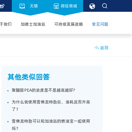



天猫

微信商城
于我们
加德士加油站
可持续发展战略
常见问题
返回

其他类似回答
聚醚胺PEA的浓度是不是越高越好?
为什么我使用雪佛龙特劲后，油耗反而升高
了？
雪佛龙特劲可以和加油站的燃油宝一起使用
吗？