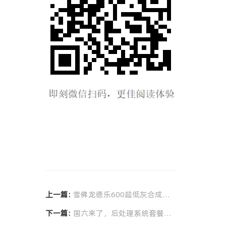
1个特有配方，有效减少DFP堵塞
1款全新机油，保护发动机和后处理系
统
上一篇:
雪佛龙德乐600超低灰合成机油全新上市，迈进“国六”时代！
下一篇:
国六来了，后处理系统套餐大升级