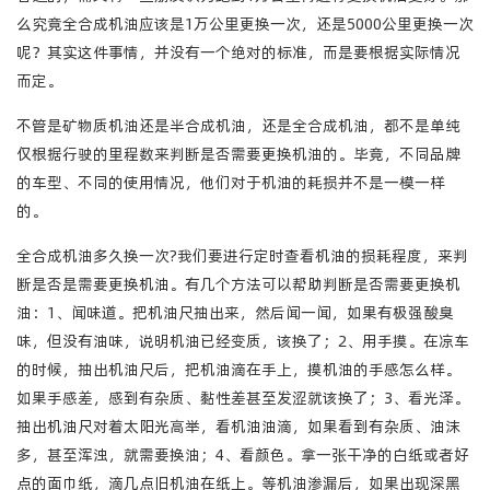
么究竟全合成机油应该是1万公里更换一次，还是5000公里更换一次
呢？其实这件事情，并没有一个绝对的标准，而是要根据实际情况
而定。
不管是矿物质机油还是半合成机油，还是全合成机油，都不是单纯
仅根据行驶的里程数来判断是否需要更换机油的。毕竟，不同品牌
的车型、不同的使用情况，他们对于机油的耗损并不是一模一样
的。
全合成机油多久换一次?我们要进行定时查看机油的损耗程度，来判
断是否是需要更换机油。有几个方法可以帮助判断是否需要更换机
油：1、闻味道。把机油尺抽出来，然后闻一闻，如果有极强酸臭
味，但没有油味，说明机油已经变质，该换了；2、用手摸。在凉车
的时候，抽出机油尺后，把机油滴在手上，摸机油的手感怎么样。
如果手感差，感到有杂质、黏性差甚至发涩就该换了；3、看光泽。
抽出机油尺对着太阳光高举，看机油油滴，如果看到有杂质、油沫
多，甚至浑浊，就需要换油；4、看颜色。拿一张干净的白纸或者好
点的面巾纸，滴几点旧机油在纸上。等机油渗漏后，如果出现深黑