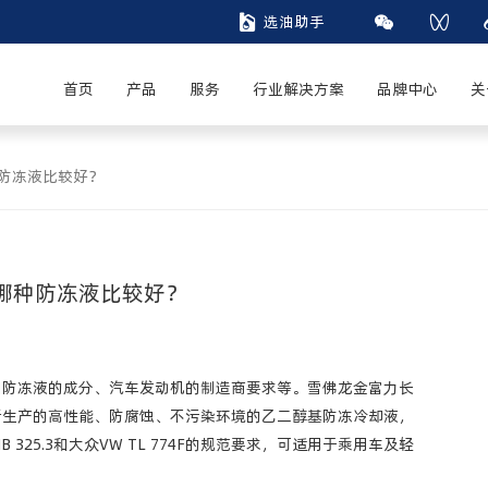

选油助手


首页
产品
服务
行业解决方案
品牌中心
关
防冻液比较好？
哪种防冻液比较好？
如防冻液的成分、汽车发动机的制造商要求等。雪佛龙金富力长
所生产的高性能、防腐蚀、不污染环境的乙二醇基防冻冷却液，
驰MB 325.3和大众VW TL 774F的规范要求，可适用于乘用车及轻