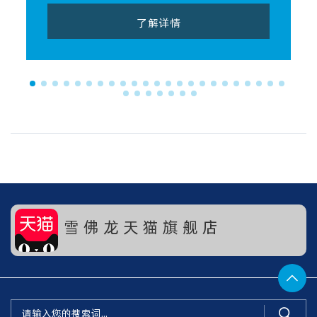
了解详情
雪 佛 龙 天 猫 旗 舰 店

