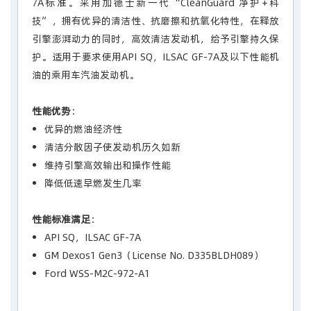
7A标准。采用加德士新一代“CleanGuard 净护+科
技”，拥有优异的清洁性、抗磨擦和抗氧化特性，在释放
引擎澎湃动力的同时，高效清洁发动机，给予引擎持久保
护。适用于要求使用API SQ，ILSAC GF-7A及以下性能机
油的乘用车汽油发动机。
性能优势
：
优异的燃油经济性
清洁分散因子使发动机历久如新
维持引擎高效输出和操作性能
降低低速早燃发生几率
性能标准满足
：
API SQ，ILSAC GF-7A
GM Dexos1 Gen3（License No. D335BLDH089）
Ford WSS-M2C-972-A1